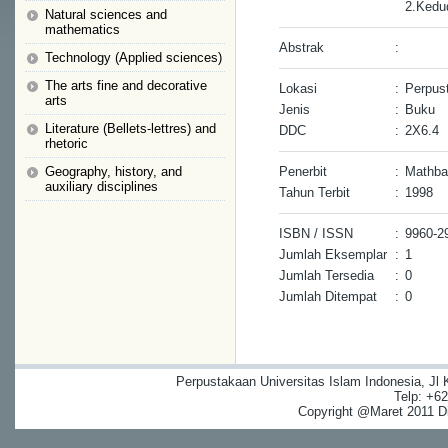
2.Kedu
Natural sciences and
mathematics
Abstrak
:
Technology (Applied sciences)
The arts fine and decorative
Lokasi
:
Perpust
arts
Jenis
:
Buku
Literature (Bellets-lettres) and
DDC
:
2X6.4
rhetoric
Geography, history, and
Penerbit
:
Mathba
auxiliary disciplines
Tahun Terbit
:
1998
ISBN / ISSN
:
9960-2
Jumlah Eksemplar
:
1
Jumlah Tersedia
:
0
Jumlah Ditempat
:
0
Perpustakaan Universitas Islam Indonesia, Jl
Telp: +6
Copyright @Maret 2011 Dig