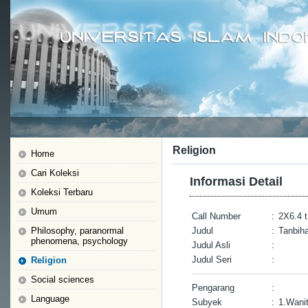
Religion
Home
Cari Koleksi
Informasi Detail
Koleksi Terbaru
Umum
Call Number
:
2X6.4 t
Philosophy, paranormal
Judul
:
Tanbih
phenomena, psychology
Judul Asli
:
Judul Seri
:
Religion
Social sciences
Pengarang
:
Language
Subyek
:
1.Wani