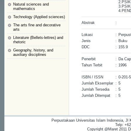
2.PSI
Natural sciences and
3.PSI
mathematics
4.PEN
Technology (Applied sciences)
Abstrak
:
The arts fine and decorative
arts
Lokasi
:
Perpus
Literature (Bellets-lettres) and
Jenis
:
Buku
rhetoric
DDC
:
155.9
Geography, history, and
auxiliary disciplines
Penerbit
:
Da Cap
Tahun Terbit
:
1996
ISBN / ISSN
:
0-201-
Jumlah Eksemplar
:
5
Jumlah Tersedia
:
5
Jumlah Ditempat
:
5
Perpustakaan Universitas Islam Indonesia, Jl
Telp: +6
Copyright @Maret 2011 Dig