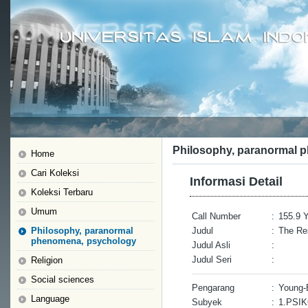
Philosophy, paranormal 
Home
Cari Koleksi
Informasi Detail
Koleksi Terbaru
Umum
Call Number
:
155.9 Y
Philosophy, paranormal
Judul
:
The Res
phenomena, psychology
Judul Asli
:
Judul Seri
:
Religion
Social sciences
Pengarang
:
Young-E
Language
Subyek
:
1.PSI