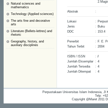
2.Magis
Natural sciences and
mathematics
Abstrak
:
Technology (Applied sciences)
The arts fine and decorative
Lokasi
:
Perpus
arts
Jenis
:
Buku
Literature (Bellets-lettres) and
DDC
:
153.4
rhetoric
Geography, history, and
Penerbit
:
F. E. P
auxiliary disciplines
Tahun Terbit
:
2004
ISBN / ISSN
:
/
Jumlah Eksemplar
:
4
Jumlah Tersedia
:
4
Jumlah Ditempat
:
4
Perpustakaan Universitas Islam Indonesia, Jl
Telp: +6
Copyright @Maret 2011 Dig