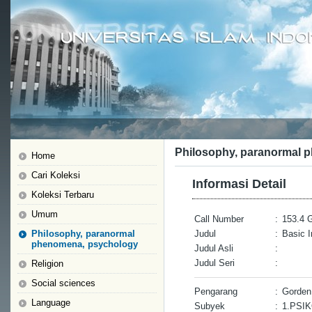
Philosophy, paranormal 
Home
Cari Koleksi
Informasi Detail
Koleksi Terbaru
Umum
Call Number
:
153.4 G
Philosophy, paranormal
Judul
:
Basic I
phenomena, psychology
Judul Asli
:
Judul Seri
:
Religion
Social sciences
Pengarang
:
Gorden
Language
Subyek
:
1.PSI