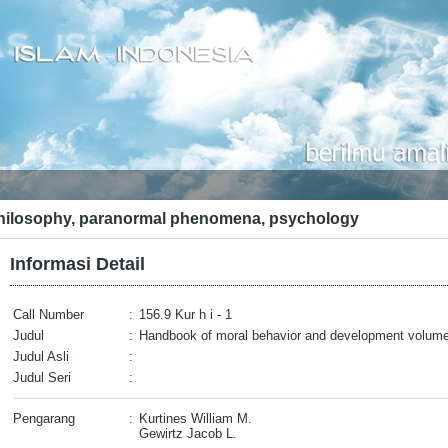
hilosophy, paranormal phenomena, psychology
Informasi Detail
Call Number
:
156.9 Kur h i - 1
Judul
:
Handbook of moral behavior and development volume 
Judul Asli
:
Judul Seri
:
Pengarang
:
Kurtines William M.
Gewirtz Jacob L.