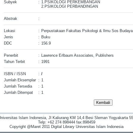
Subyek
:
1.PSIKOLOGI PERKEMBANGAN
2.PSIKOLOGI PERBANDINGAN
Abstrak
:
Lokasi
:
Perpustakaan Fakultas Psikologi & Ilmu Sos Budaya
Jenis
:
Buku
DDC
:
156.9
Penerbit
:
Lawrence Erlbaum Associates, Publishers
Tahun Terbit
:
1991
ISBN / ISSN
:
/
Jumlah Eksemplar
:
1
Jumlah Tersedia
:
1
Jumlah Ditempat
:
1
niversitas Islam Indonesia, Jl Kaliurang KM 14,4 Besi Sleman Yogyakarta 55
Telp: +62 274 898444 fax:898459
Copyright @Maret 2011 Digital Library Universitas Islam Indonesia