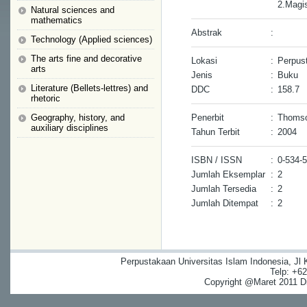
2.Magis
Natural sciences and
mathematics
Abstrak
:
Technology (Applied sciences)
The arts fine and decorative
Lokasi
:
Perpus
arts
Jenis
:
Buku
Literature (Bellets-lettres) and
DDC
:
158.7
rhetoric
Geography, history, and
Penerbit
:
Thomso
auxiliary disciplines
Tahun Terbit
:
2004
ISBN / ISSN
:
0-534-
Jumlah Eksemplar
:
2
Jumlah Tersedia
:
2
Jumlah Ditempat
:
2
Perpustakaan Universitas Islam Indonesia, Jl
Telp: +6
Copyright @Maret 2011 Dig