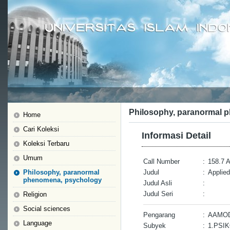
Philosophy, paranormal 
Home
Cari Koleksi
Informasi Detail
Koleksi Terbaru
Umum
Call Number
:
158.7 
Philosophy, paranormal
Judul
:
Applied
phenomena, psychology
Judul Asli
:
Judul Seri
:
Religion
Social sciences
Pengarang
:
AAMOD
Language
Subyek
:
1.PSI