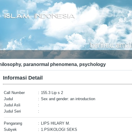
hilosophy, paranormal phenomena, psychology
Informasi Detail
Call Number
:
155.3 Lip s 2
Judul
:
Sex and gender: an introduction
Judul Asli
:
Judul Seri
:
Pengarang
:
LIPS HILARY M.
Subyek
:
1.PSIKOLOGI SEKS