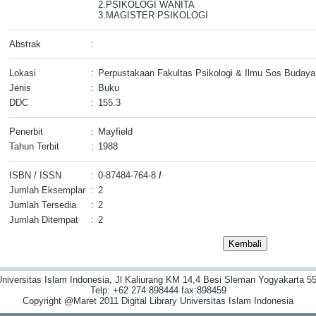
2.PSIKOLOGI WANITA
3.MAGISTER PSIKOLOGI
Abstrak
:
Lokasi
:
Perpustakaan Fakultas Psikologi & Ilmu Sos Budaya
Jenis
:
Buku
DDC
:
155.3
Penerbit
:
Mayfield
Tahun Terbit
:
1988
ISBN / ISSN
:
0-87484-764-8
/
Jumlah Eksemplar
:
2
Jumlah Tersedia
:
2
Jumlah Ditempat
:
2
niversitas Islam Indonesia, Jl Kaliurang KM 14,4 Besi Sleman Yogyakarta 55
Telp: +62 274 898444 fax:898459
Copyright @Maret 2011 Digital Library Universitas Islam Indonesia