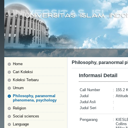
Philosophy, paranormal 
Home
Cari Koleksi
Informasi Detail
Koleksi Terbaru
Umum
Call Number
:
155.2 K
Philosophy, paranormal
Judul
:
Attitud
phenomena, psychology
Judul Asli
:
Judul Seri
:
Religion
Social sciences
Pengarang
:
KIESL
Collins
Language