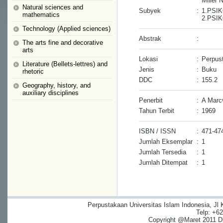
Miller
Natural sciences and
Subyek
:
1.PSI
mathematics
2.PSI
Technology (Applied sciences)
Abstrak
:
The arts fine and decorative
arts
Lokasi
:
Perpus
Literature (Bellets-lettres) and
Jenis
:
Buku
rhetoric
DDC
:
155.2
Geography, history, and
auxiliary disciplines
Penerbit
:
A Marc
Tahun Terbit
:
1969
ISBN / ISSN
:
471-47
Jumlah Eksemplar
:
1
Jumlah Tersedia
:
1
Jumlah Ditempat
:
1
Perpustakaan Universitas Islam Indonesia, Jl
Telp: +6
Copyright @Maret 2011 Dig