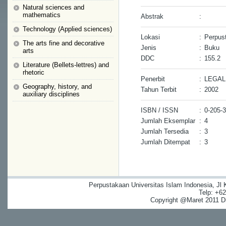
Natural sciences and
mathematics
Abstrak
:
Technology (Applied sciences)
Lokasi
:
Perpus
The arts fine and decorative
Jenis
:
Buku
arts
DDC
:
155.2
Literature (Bellets-lettres) and
rhetoric
Penerbit
:
LEGAL
Geography, history, and
Tahun Terbit
:
2002
auxiliary disciplines
ISBN / ISSN
:
0-205-
Jumlah Eksemplar
:
4
Jumlah Tersedia
:
3
Jumlah Ditempat
:
3
Perpustakaan Universitas Islam Indonesia, Jl
Telp: +6
Copyright @Maret 2011 Dig