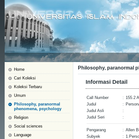
Philosophy, paranormal 
Home
Cari Koleksi
Informasi Detail
Koleksi Terbaru
Umum
Call Number
:
155.2 A
Philosophy, paranormal
Judul
:
Persona
phenomena, psychology
Judul Asli
:
Judul Seri
:
Religion
Social sciences
Pengarang
:
Allen 
Language
Subyek
:
1.Perso