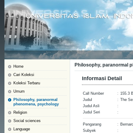
Philosophy, paranormal 
Home
Cari Koleksi
Informasi Detail
Koleksi Terbaru
Umum
Call Number
:
155.3 B
Philosophy, paranormal
Judul
:
The S
phenomena, psychology
Judul Asli
:
Judul Seri
:
Religion
Social sciences
Pengarang
:
Bernar
Language
Subyek
: