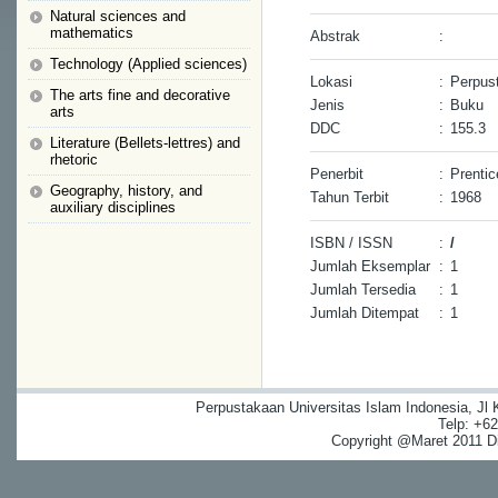
Natural sciences and
mathematics
Abstrak
:
Technology (Applied sciences)
Lokasi
:
Perpus
The arts fine and decorative
Jenis
:
Buku
arts
DDC
:
155.3
Literature (Bellets-lettres) and
rhetoric
Penerbit
:
Prentic
Geography, history, and
Tahun Terbit
:
1968
auxiliary disciplines
ISBN / ISSN
:
/
Jumlah Eksemplar
:
1
Jumlah Tersedia
:
1
Jumlah Ditempat
:
1
Perpustakaan Universitas Islam Indonesia, Jl
Telp: +6
Copyright @Maret 2011 Dig