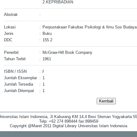
2.KEPRIBADIAN
Abstrak
:
Lokasi
:
Perpustakaan Fakultas Psikologi & Ilmu Sos Budaya
Jenis
:
Buku
DDC
:
155.2
Penerbit
:
McGraw-Hill Book Company
Tahun Terbit
:
1961
ISBN / ISSN
:
/
Jumlah Eksemplar
:
1
Jumlah Tersedia
:
1
Jumlah Ditempat
:
1
niversitas Islam Indonesia, Jl Kaliurang KM 14,4 Besi Sleman Yogyakarta 55
Telp: +62 274 898444 fax:898459
Copyright @Maret 2011 Digital Library Universitas Islam Indonesia