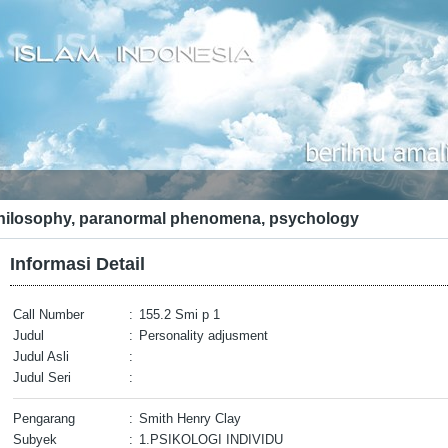
hilosophy, paranormal phenomena, psychology
Informasi Detail
Call Number
:
155.2 Smi p 1
Judul
:
Personality adjusment
Judul Asli
:
Judul Seri
:
Pengarang
:
Smith Henry Clay
Subyek
:
1.PSIKOLOGI INDIVIDU