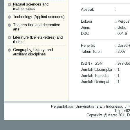
Natural sciences and
mathematics
Abstrak
:
Technology (Applied sciences)
Lokasi
:
Perpus
The arts fine and decorative
Jenis
:
Buku
arts
DDC
:
004.6
Literature (Bellets-lettres) and
rhetoric
Penerbit
:
Dar Al-F
Geography, history, and
Tahun Terbit
:
2007
auxiliary disciplines
ISBN / ISSN
:
977-35
Jumlah Eksemplar
:
1
Jumlah Tersedia
:
1
Jumlah Ditempat
:
1
Perpustakaan Universitas Islam Indonesia, Jl
Telp: +6
Copyright @Maret 2011 Dig