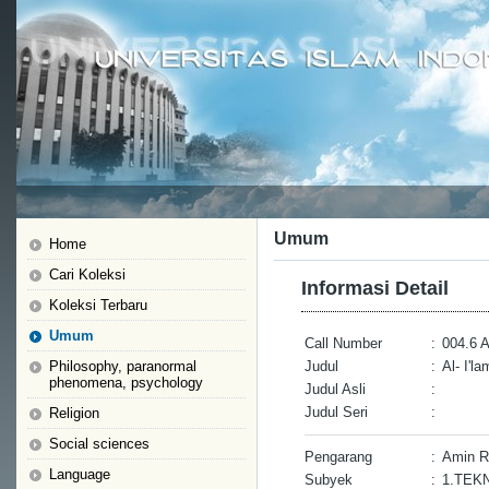
Umum
Home
Cari Koleksi
Informasi Detail
Koleksi Terbaru
Umum
Call Number
:
004.6 
Philosophy, paranormal
Judul
:
Al- I'l
phenomena, psychology
Judul Asli
:
Judul Seri
:
Religion
Social sciences
Pengarang
:
Amin R
Language
Subyek
:
1.TEK