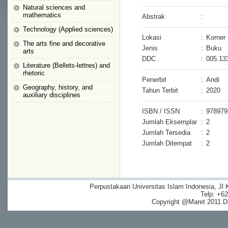
Natural sciences and
mathematics
Abstrak
:
Technology (Applied sciences)
Lokasi
:
Korner
The arts fine and decorative
Jenis
:
Buku
arts
DDC
:
005.13
Literature (Bellets-lettres) and
rhetoric
Penerbit
:
Andi
Geography, history, and
Tahun Terbit
:
2020
auxiliary disciplines
ISBN / ISSN
:
97897
Jumlah Eksemplar
:
2
Jumlah Tersedia
:
2
Jumlah Ditempat
:
2
Perpustakaan Universitas Islam Indonesia, Jl
Telp: +6
Copyright @Maret 2011 Dig