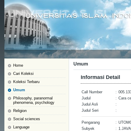
Umum
Home
Cari Koleksi
Informasi Detail
Koleksi Terbaru
Umum
Call Number
:
005.133
Philosophy, paranormal
Judul
:
Cara c
phenomena, psychology
Judul Asli
:
Judul Seri
:
Religion
Social sciences
Pengarang
:
UTOMO
Language
Subyek
:
1.JAV