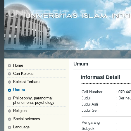
Umum
Home
Cari Koleksi
Informasi Detail
Koleksi Terbaru
Umum
Call Number
:
070.44
Philosophy, paranormal
Judul
:
Der ne
phenomena, psychology
Judul Asli
:
Judul Seri
:
Religion
Social sciences
Pengarang
:
Language
Subyek
: