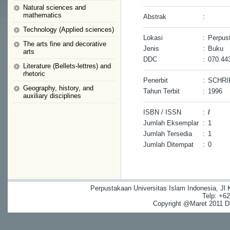
Natural sciences and
mathematics
Abstrak
:
Technology (Applied sciences)
Lokasi
:
Perpus
The arts fine and decorative
Jenis
:
Buku
arts
DDC
:
070.44
Literature (Bellets-lettres) and
rhetoric
Penerbit
:
SCHRI
Geography, history, and
Tahun Terbit
:
1996
auxiliary disciplines
ISBN / ISSN
:
/
Jumlah Eksemplar
:
1
Jumlah Tersedia
:
1
Jumlah Ditempat
:
0
Perpustakaan Universitas Islam Indonesia, Jl
Telp: +6
Copyright @Maret 2011 Dig